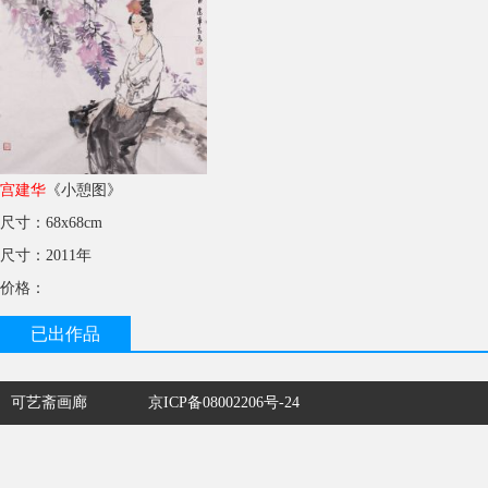
宫建华
《小憩图》
尺寸：68x68cm
尺寸：2011年
价格：
已出作品
可艺斋画廊
京ICP备08002206号-24